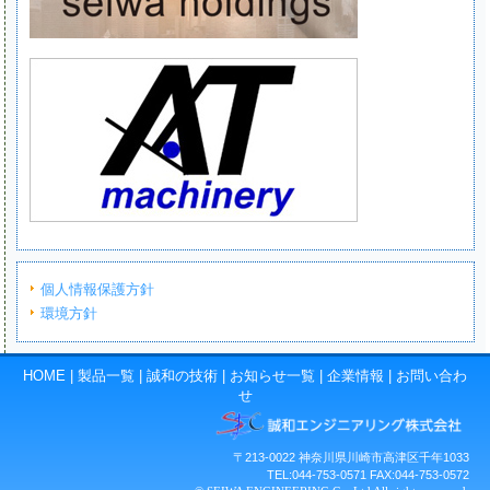
個人情報保護方針
環境方針
HOME
|
製品一覧
|
誠和の技術
|
お知らせ一覧
|
企業情報
|
お問い合わ
せ
〒213-0022 神奈川県川崎市高津区千年1033
TEL:044-753-0571 FAX:044-753-0572